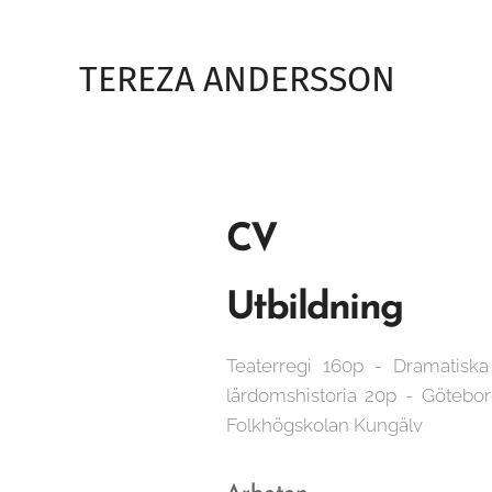
TEREZA ANDERSSON
CV
Utbildning
Teaterregi 160p - Dramatiska
lärdomshistoria 20p - Götebor
Folkhögskolan Kungälv