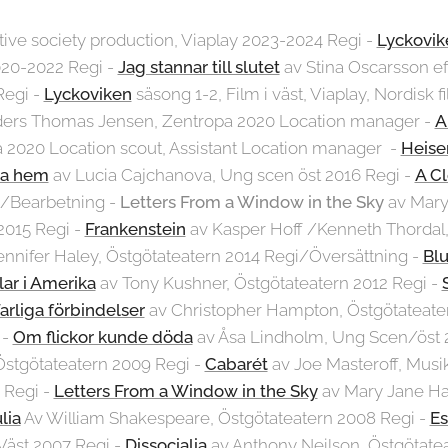
ive society production, Viaplay 2023-2024 Regi -
Lyckovik
2020-2022 Regi -
Jag stannar till slutet
av Stina Oscarsson ef
Regi -
Lyckoviken
säsong 1-2, Film i väst, Viaplay, Nordisk 
ers Thomas Jensen, Zentropa 2020 Location manager -
A
 2020 Location scout, Assistant Location manager -
Heise
a hem
av Lucia Cajchanova, Ung scen öst 2016 Regi -
A C
i/Bearbetning -
Letters From a Window in the Sky
av Mary
 2015 Regi -
Frankenstein
av Kasper Hoff /Kenneth Thordal,
ennifer Haley, Östgötateatern 2014 Regi/Översättning -
Blu
ar i Amerika
av Tony Kushner, Östgötateatern 2012 Regi -
arliga förbindelser
av Christopher Hampton, Östgötateater
 -
Om flickor kunde döda
av Åsa Lindholm, Ung Scen/öst 
stgötateatern 2009 Regi -
Cabarét
av Joe Masteroff, Musi
 Regi -
Letters From a Window in the Sky
av Mary Jane Ha
lia
Av William Shakespeare, Östgötateatern 2008 Regi -
Es
Väst 2007 Regi -
Dissocialia
av Anthony Neilson, Östgötate