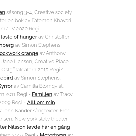
en
säsong 3-4, Creative society
ter en bok av Fatemeh Khavari,
film/TV 2020 Regi -
 taste of hunger
av Christoffer
nberg
av Simon Stephens,
lockwork orange
av Anthony
 Jane Hansen, Creative Place
 Östgötateatern 2015 Regi/
ebird
av Simon Stephens,
Syrror
av Camilla Blomqvist,
n 2011 Regi -
Familjen
av Tracy
2009 Regi -
Allt om min
k:John Kander sångtexter: Fred
nsen, New york state theater
ter Nilsson levde här en gång
atern 2007 Regi -
Motortown
av