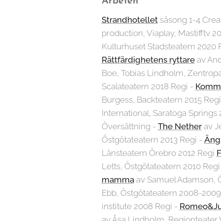
Arbeten
Strandhotellet
säsong 1-4 Creat
production, Viaplay, Mastifftv 
Kulturhuset Stadsteatern 2020 
Rättfärdighetens ryttare
av And
Boe, Tobias Lindholm, Zentropa
Scalateatern 2018 Regi -
Komm
Burgess, Backteatern 2015 Reg
International, Saratoga Springs
Översättning -
The Nether
av J
Östgötateatern 2013 Regi -
Ängl
Länsteatern Örebro 2012 Regi
F
Letts, Östgötateatern 2010 Regi
mamma
av Samuel Adamson, Ö
Ebb, Östgötateatern 2008-2009
institute 2008 Regi -
Romeo&Ju
av Åsa Lindholm, Regionteater 