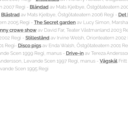
n 2007 Regi -
Bländad
av Mats Kjelbye, Östgötateatern 20
i
Blästrad
av Mats Kjelbye, Östgötateatern 2006 Regi -
Det 
tern 2005 Regi -
The Secret garden
av Lucy Simon, Marsha
nny crowe show
av David Far, Teater Västmanland 2003 Re
2002 Regi -
Stillestånd
av Irvine Welsh, Orionteatern 2002
01 Regi-
Disco pigs
av Enda Walsh, Östgötateatern 2001 Re
ande Scen 1999 Regi, manus -
Drive-in
av Tereza Andersso
Andersson, Levande Scen 1997 Regi, manus -
Vägskäl
Frit
vande Scen 1995 Regi