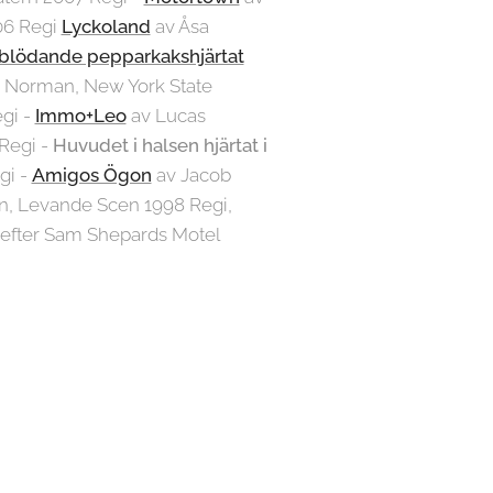
06 Regi
Lyckoland
av Åsa
blödande pepparkakshjärtat
 Norman, New York State
gi -
Immo+Leo
av Lucas
 Regi -
Huvudet i halsen hjärtat i
gi -
Amigos Ögon
av Jacob
n, Levande Scen 1998 Regi,
t efter Sam Shepards Motel