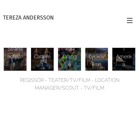
TEREZA ANDERSSON
A
Clock
Änglar
Strand
work
i
hotelle
Cabaré
Orang
Lyckov
Amerik
t
t
e
iken
a
REGISSÖR - TEATER/TV/FILM - LOCATION
MANAGER/SCOUT - TV/FILM